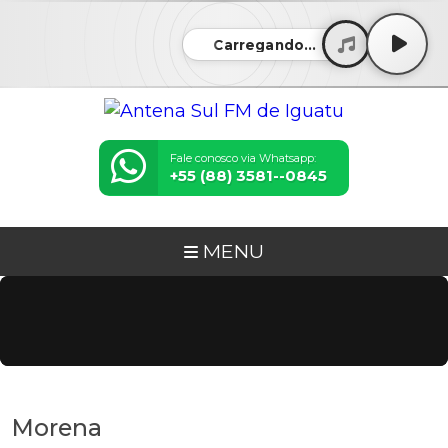
Carregando...
Fale conosco via Whatsapp:
+55 (88) 3581--0845
MENU
Morena