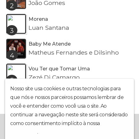
João Gomes
2
Morena
Luan Santana
3
Baby Me Atende
Matheus Fernandes e Dilsinho
4
Vou Ter que Tomar Uma
Zezé Di Camargo
5
Nosso site usa cookies e outras tecnologias para
que nós e nossos parceiros possamos lembrar de
você e entender como você usa o site. Ao
continuar a navegação neste site será considerado
como consentimento implícito à nossa
política de
A primeira rádio FM de Iguatu. Se você canta, a Antena toca!
Estúdio/Whatsapp - (88)3581-0845
privacidade
.