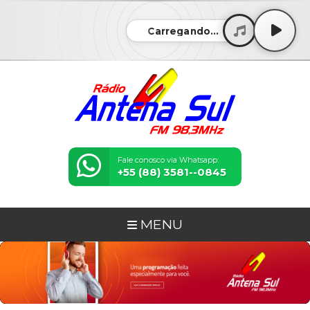
Carregando...
Fale conosco via Whatsapp:
+55 (88) 3581--0845
MENU